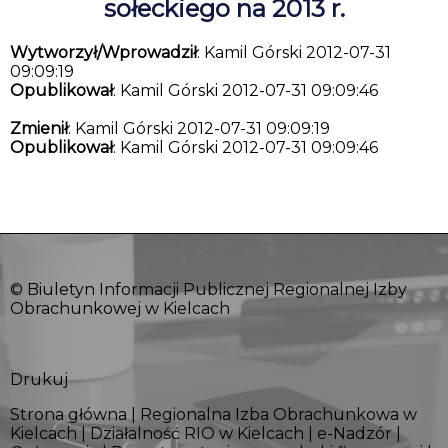
sołeckiego na 2013 r.
Wytworzył/Wprowadził
: Kamil Górski 2012-07-31
09:09:19
Opublikował
: Kamil Górski 2012-07-31 09:09:46
Zmienił
: Kamil Górski 2012-07-31 09:09:19
Opublikował
: Kamil Górski 2012-07-31 09:09:46
© Biuletyn Informacji Publicznej Regionalnej Izby
Obrachunkowej w Kielcach
Drukuj
Strona główna
|
Regionalna Izba Obrachunkowa w
Kielcach
|
Działalność RIO w Kielcach
|
e-Nadzór
|