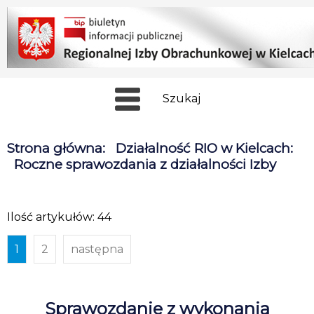
Szukaj
Strona główna
:
Działalność RIO w Kielcach
:
Roczne sprawozdania z działalności Izby
Ilość artykułów: 44
1
2
następna
Sprawozdanie z wykonania