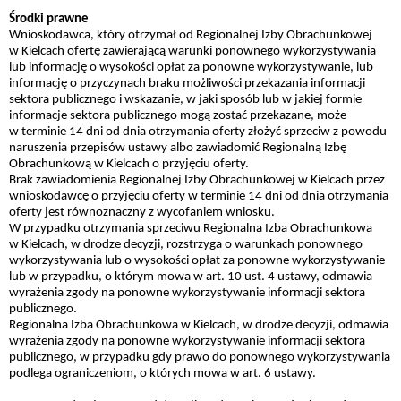
Środki prawne
Wnioskodawca, który otrzymał od Regionalnej Izby Obrachunkowej
w Kielcach ofertę zawierającą warunki ponownego wykorzystywania
lub informację o wysokości opłat za ponowne wykorzystywanie, lub
informację o przyczynach braku możliwości przekazania informacji
sektora publicznego i wskazanie, w jaki sposób lub w jakiej formie
informacje sektora publicznego mogą zostać przekazane, może
w terminie 14 dni od dnia otrzymania oferty złożyć sprzeciw z powodu
naruszenia przepisów ustawy albo zawiadomić Regionalną Izbę
Obrachunkową w Kielcach o przyjęciu oferty.
Brak zawiadomienia Regionalnej Izby Obrachunkowej w Kielcach przez
wnioskodawcę o przyjęciu oferty w terminie 14 dni od dnia otrzymania
oferty jest równoznaczny z wycofaniem wniosku.
W przypadku otrzymania sprzeciwu Regionalna Izba Obrachunkowa
w Kielcach, w drodze decyzji, rozstrzyga o warunkach ponownego
wykorzystywania lub o wysokości opłat za ponowne wykorzystywanie
lub w przypadku, o którym mowa w art. 10 ust. 4 ustawy, odmawia
wyrażenia zgody na ponowne wykorzystywanie informacji sektora
publicznego.
Regionalna Izba Obrachunkowa w Kielcach, w drodze decyzji, odmawia
wyrażenia zgody na ponowne wykorzystywanie informacji sektora
publicznego, w przypadku gdy prawo do ponownego wykorzystywania
podlega ograniczeniom, o których mowa w art. 6 ustawy.