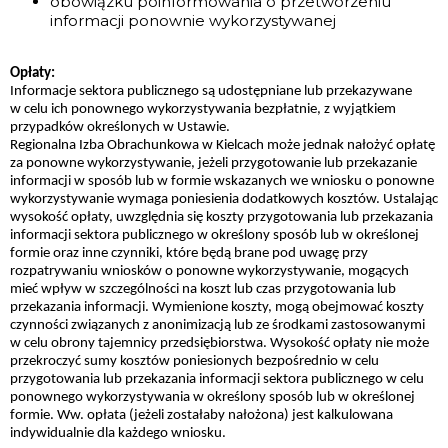
obowiązku poinformowania o przetworzeniu
informacji ponownie wykorzystywanej
Opłaty:
Informacje sektora publicznego są udostępniane lub przekazywane
w celu ich ponownego wykorzystywania bezpłatnie, z wyjątkiem
przypadków określonych w Ustawie.
Regionalna Izba Obrachunkowa w Kielcach może jednak nałożyć opłatę
za ponowne wykorzystywanie, jeżeli przygotowanie lub przekazanie
informacji w sposób lub w formie wskazanych we wniosku o ponowne
wykorzystywanie wymaga poniesienia dodatkowych kosztów. Ustalając
wysokość opłaty, uwzględnia się koszty przygotowania lub przekazania
informacji sektora publicznego w określony sposób lub w określonej
formie oraz inne czynniki, które będą brane pod uwagę przy
rozpatrywaniu wniosków o ponowne wykorzystywanie, mogących
mieć wpływ w szczególności na koszt lub czas przygotowania lub
przekazania informacji. Wymienione koszty, mogą obejmować koszty
czynności związanych z anonimizacją lub ze środkami zastosowanymi
w celu obrony tajemnicy przedsiębiorstwa. Wysokość opłaty nie może
przekroczyć sumy kosztów poniesionych bezpośrednio w celu
przygotowania lub przekazania informacji sektora publicznego w celu
ponownego wykorzystywania w określony sposób lub w określonej
formie. Ww. opłata (jeżeli zostałaby nałożona) jest kalkulowana
indywidualnie dla każdego wniosku.