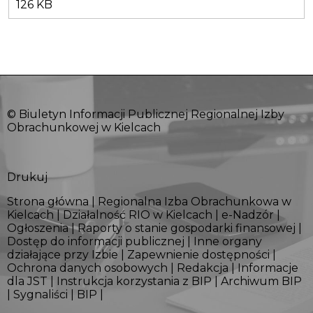
126 KB
© Biuletyn Informacji Publicznej Regionalnej Izby
Obrachunkowej w Kielcach
Drukuj
Strona główna
|
Regionalna Izba Obrachunkowa w
Kielcach
|
Działalność RIO w Kielcach
|
e-Nadzór
|
Ogłoszenia
|
Raporty o stanie gospodarki finansowej
|
Dostęp do informacji publicznej
|
Inne organy
działające przy Izbie
|
Zapewnienie dostępności
|
Ochrona danych osobowych
|
Redakcja
|
Informacje
dla JST
|
Instrukcja korzystania z BIP
|
Archiwum BIP
|
Sygnaliści
|
BIP
|